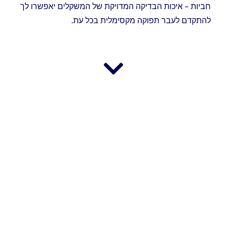
חביות – איכות הבדיקה המדויקת של המשקלים יאפשרו לך
להתקדם לעבר תפוקה מקסימלית בכל עת.
Combo Metal Detector Check-
weigher
לקריאה נוספת
Versa Flex pack side right Two